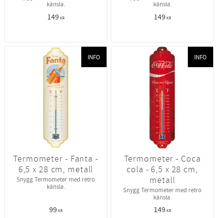
känsla.
känsla.
149
149
KR
KR
INFO
INFO
Termometer - Fanta -
Termometer - Coca
6,5 x 28 cm, metall
cola - 6,5 x 28 cm,
metall
Snygg Termometer med retro
känsla.
Snygg Termometer med retro
känsla.
99
149
KR
KR