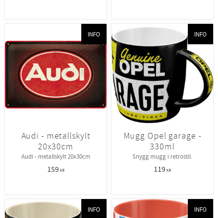
INFO
INFO
Audi - metallskylt
Mugg Opel garage -
20x30cm
330ml
Audi - metallskylt 20x30cm
Snygg mugg i retrostil.
159
119
KR
KR
INFO
INFO