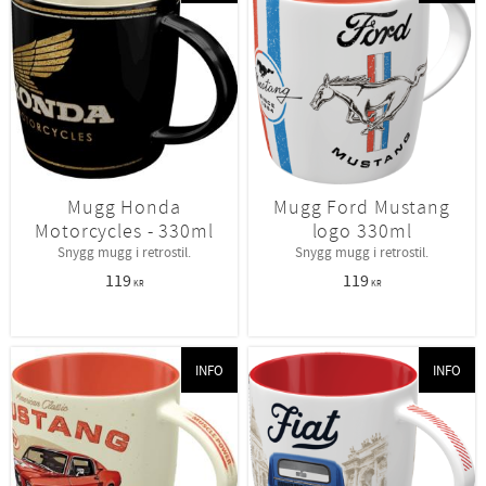
Mugg Honda
Mugg Ford Mustang
Motorcycles - 330ml
logo 330ml
Snygg mugg i retrostil.
Snygg mugg i retrostil.
119
119
KR
KR
INFO
INFO