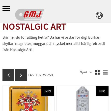
Meny
NOSTALGIC ART
Brinner du för allting Retro? Då har vi prylar för dig! Burkar,
skyltar, magneter, muggar och mycket mer allt i härlig retrostil
från Nostalgic Art!
Välj sortering
V
145–
192
av
250
INFO
INFO