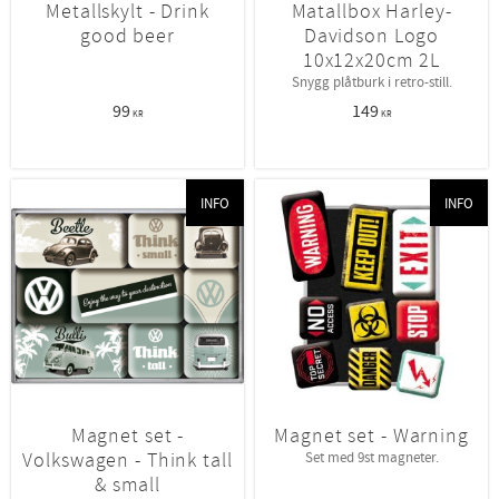
Metallskylt - Drink
Matallbox Harley-
good beer
Davidson Logo
10x12x20cm 2L
Snygg plåtburk i retro-still.
99
149
KR
KR
INFO
INFO
Magnet set -
Magnet set - Warning
Volkswagen - Think tall
Set med 9st magneter.
& small