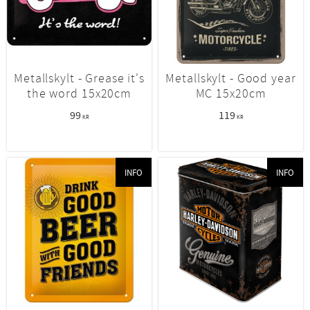
Metallskylt - Grease it's
Metallskylt - Good year
the word 15x20cm
MC 15x20cm
99
119
KR
KR
INFO
INFO