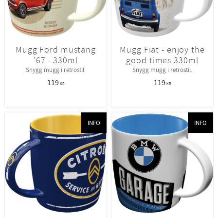
Mugg Ford mustang
Mugg Fiat - enjoy the
'67 - 330ml
good times 330ml
Snygg mugg i retrostil.
Snygg mugg i retrostil.
119
119
KR
KR
INFO
INFO