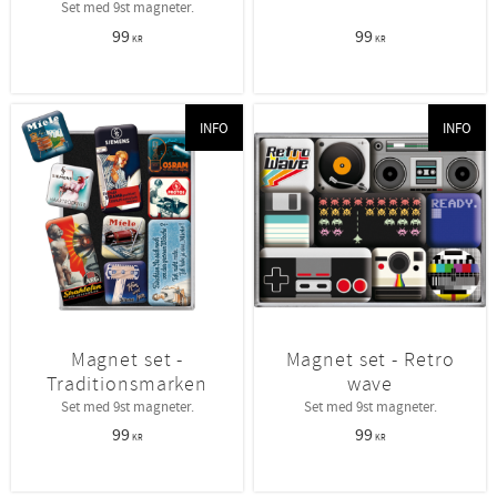
Set med 9st magneter.
99
99
KR
KR
INFO
INFO
Magnet set -
Magnet set - Retro
Traditionsmarken
wave
Set med 9st magneter.
Set med 9st magneter.
99
99
KR
KR