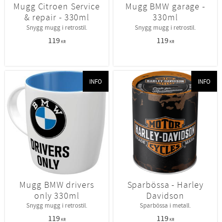
Mugg Citroen Service
Mugg BMW garage -
& repair - 330ml
330ml
Snygg mugg i retrostil.
Snygg mugg i retrostil.
119
119
KR
KR
INFO
INFO
Mugg BMW drivers
Sparbössa - Harley
only 330ml
Davidson
Snygg mugg i retrostil.
Sparbössa i metall.
119
119
KR
KR