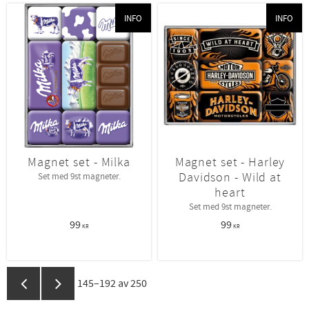
INFO
INFO
Magnet set - Milka
Magnet set - Harley
Davidson - Wild at
Set med 9st magneter.
heart
Set med 9st magneter.
99
99
KR
KR
145–
192
av
250