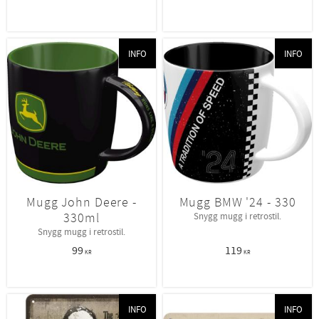
INFO
INFO
Mugg John Deere -
Mugg BMW '24 - 330
330ml
Snygg mugg i retrostil.
Snygg mugg i retrostil.
99
119
KR
KR
INFO
INFO