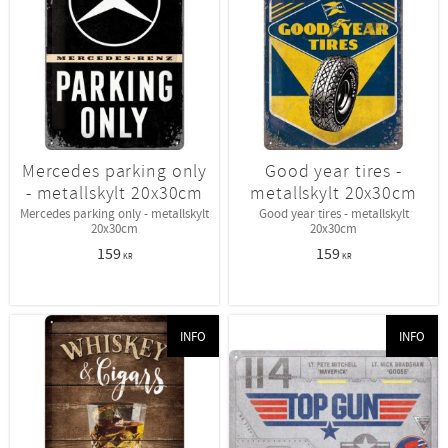
Mercedes parking only
Good year tires -
- metallskylt 20x30cm
metallskylt 20x30cm
Mercedes parking only - metallskylt
Good year tires - metallskylt
20x30cm
20x30cm
159
159
KR
KR
INFO
INFO