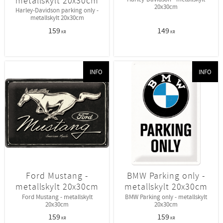
metallskylt 20x30cm
20x30cm
Harley-Davidson parking only -
metallskylt 20x30cm
159
149
KR
KR
INFO
INFO
Ford Mustang -
BMW Parking only -
metallskylt 20x30cm
metallskylt 20x30cm
Ford Mustang - metallskylt
BMW Parking only - metallskylt
20x30cm
20x30cm
159
159
KR
KR