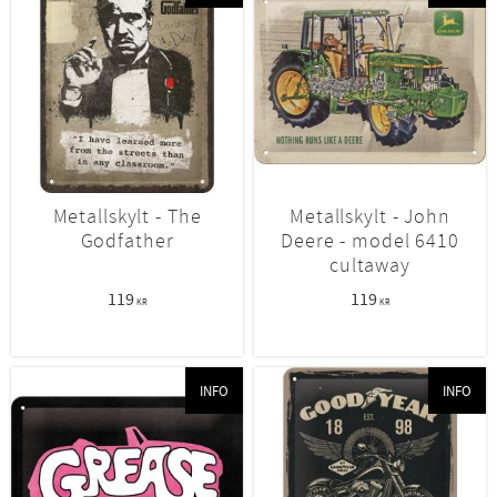
Metallskylt - The
Metallskylt - John
Godfather
Deere - model 6410
cultaway
119
119
KR
KR
INFO
INFO