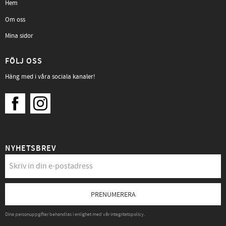
Hem
Om oss
Mina sidor
FÖLJ OSS
Häng med i våra sociala kanaler!
NYHETSBREV
PRENUMERERA
Dina personuppgifter behandlas i enlighet med vår
integritetspolicy
.