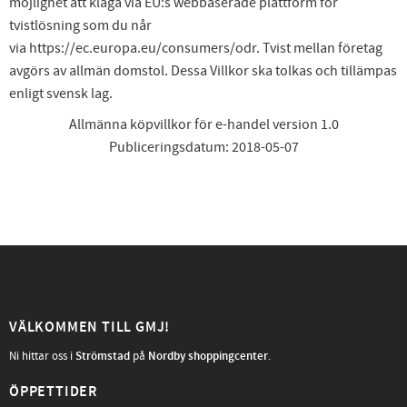
möjlighet att klaga via EU:s webbaserade plattform för
tvistlösning som du når
via https://ec.europa.eu/consumers/odr. Tvist mellan företag
avgörs av allmän domstol. Dessa Villkor ska tolkas och tillämpas
enligt svensk lag.
Allmänna köpvillkor för e-handel version 1.0
Publiceringsdatum: 2018-05-07
VÄLKOMMEN TILL GMJ!
Ni hittar oss i
Strömstad
på
Nordby shoppingcenter
.
ÖPPETTIDER