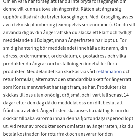
Om en vara har förseglats får du inte bryta förseglingen om
denne vill kunna utöva sin ångerrätt. Rätten att ångra sig
upphör alltså när du bryter förseglingen. Med försegling avses
även teknisk plombering (exempelvis serienummer). Om du vill
använda dig av din ångerrätt ska du skicka ett klart och tydligt
meddelande till Bolaget, innan Ångerfristen har löpt ut. För
smidig hantering bör meddelandet innehålla ditt namn, din
adress, ordernummer, orderdatum, e-postadress och vilka
produkter du ångrar om beställningen innehåller flera
produkter. Meddelandet kan skickas via vårt
reklamation
och
retur formulär, alternativt den standardblankett för ångerrätt
som Konsumentverket har tagit fram, se här. Produkter ska
skickas till oss utan onödigt dröjsmål och i vart fall senast 14
dagar efter den dag då du meddelat oss om ditt beslut att
frånträda avtalet. Ångerfristen ska anses ha iakttagits om du
skickar tillbaka varorna innan denna fjortondagarsperiod löpt
ut. Vid retur av produkter som omfattas av ångerrätten, ska du
betala kostnaden för returfrakt och ansvarar för den