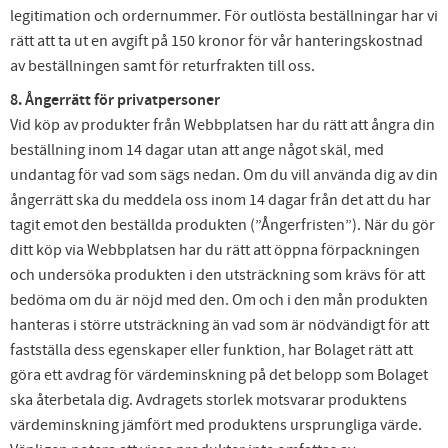
legitimation och ordernummer. För outlösta beställningar har vi
rätt att ta ut en avgift på 150 kronor för vår hanteringskostnad
av beställningen samt för returfrakten till oss.
8. Ångerrätt för privatpersoner
Vid köp av produkter från Webbplatsen har du rätt att ångra din
beställning inom 14 dagar utan att ange något skäl, med
undantag för vad som sägs nedan. Om du vill använda dig av din
ångerrätt ska du meddela oss inom 14 dagar från det att du har
tagit emot den beställda produkten (”Ångerfristen”). När du gör
ditt köp via Webbplatsen har du rätt att öppna förpackningen
och undersöka produkten i den utsträckning som krävs för att
bedöma om du är nöjd med den. Om och i den mån produkten
hanteras i större utsträckning än vad som är nödvändigt för att
fastställa dess egenskaper eller funktion, har Bolaget rätt att
göra ett avdrag för värdeminskning på det belopp som Bolaget
ska återbetala dig. Avdragets storlek motsvarar produktens
värdeminskning jämfört med produktens ursprungliga värde.