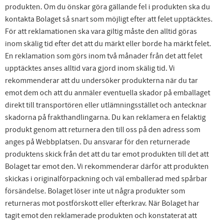
produkten. Om du önskar göra gällande fel i produkten ska du
kontakta Bolaget så snart som möjligt efter att felet upptäcktes.
För att reklamationen ska vara giltig måste den alltid göras
inom skälig tid efter det att du märkt eller borde ha märkt felet.
En reklamation som görs inom två månader från det att felet
upptäcktes anses alltid vara gjord inom skälig tid. Vi
rekommenderar att du undersöker produkterna när du tar
emot dem och att du anmäler eventuella skador på emballaget
direkt till transportören eller utlämningsstället och antecknar
skadorna på frakthandlingarna. Du kan reklamera en felaktig
produkt genom att returnera den till oss på den adress som
anges på Webbplatsen. Du ansvarar för den returnerade
produktens skick från det att du tar emot produkten till det att
Bolaget tar emot den. Vi rekommenderar därför att produkten
skickas i originalförpackning och väl emballerad med spårbar
försändelse. Bolaget löser inte ut några produkter som
returneras mot postförskott eller efterkrav. När Bolaget har
tagit emot den reklamerade produkten och konstaterat att