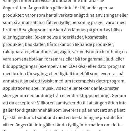
Vänligen notera att vissa produkter inte omfattas av
ångerrätten. Ångerrätten gäller inte för följande typer av
produkter: varor som har tillverkats enligt dina anvisningar eller
som på annat sätt har fått en tydlig personlig prägel; varor med
bruten försegling som inte kan återlämnas på grund av hälso-
eller hygienskäl (exempelvis underkläder, kosmetiska
produkter, badkläder, hårtorkar och liknande produkter,
rakapparater, eltandborstar, vågar, värmedynor och fotbad); en
vara som snabbt kan försämras eller bli för gammal; ljud- eller
bildupptagningar (exempelvis en CD-skiva) eller datorprogram
med bruten försegling; eller digitalt innehåll som levereras på
annat sätt än på ett fysiskt medium (exempelvis datorprogram,
applikationer, spel, musik, videor eller texter där åtkomsten
sker genom nedladdning från eller direktuppspelning). Genom
att du accepterar Villkoren samtycker du till att ångerrätten inte
gäller för digitalt innehåll som levereras på annat sätt än på ett
fysiskt medium. I samband med en beställning av produkt för
vilken ångerrätt inte gäller får du tydlig information om detta.