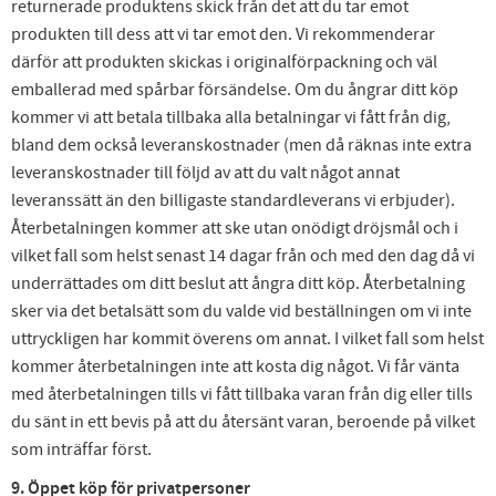
returnerade produktens skick från det att du tar emot
produkten till dess att vi tar emot den. Vi rekommenderar
därför att produkten skickas i originalförpackning och väl
emballerad med spårbar försändelse. Om du ångrar ditt köp
kommer vi att betala tillbaka alla betalningar vi fått från dig,
bland dem också leveranskostnader (men då räknas inte extra
leveranskostnader till följd av att du valt något annat
leveranssätt än den billigaste standardleverans vi erbjuder).
Återbetalningen kommer att ske utan onödigt dröjsmål och i
vilket fall som helst senast 14 dagar från och med den dag då vi
underrättades om ditt beslut att ångra ditt köp. Återbetalning
sker via det betalsätt som du valde vid beställningen om vi inte
uttryckligen har kommit överens om annat. I vilket fall som helst
kommer återbetalningen inte att kosta dig något. Vi får vänta
med återbetalningen tills vi fått tillbaka varan från dig eller tills
du sänt in ett bevis på att du återsänt varan, beroende på vilket
som inträffar först.
9. Öppet köp för privatpersoner