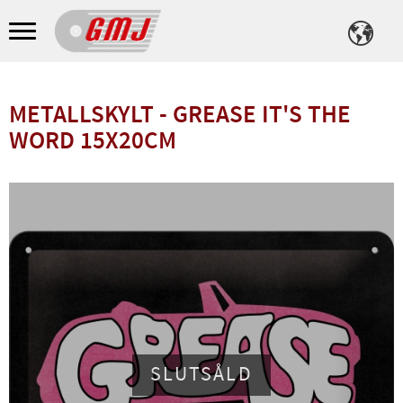
Meny
METALLSKYLT - GREASE IT'S THE
WORD 15X20CM
SLUTSÅLD