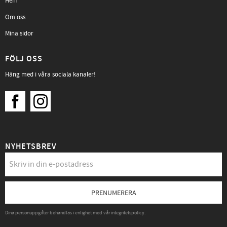
Hem
Om oss
Mina sidor
FÖLJ OSS
Häng med i våra sociala kanaler!
NYHETSBREV
PRENUMERERA
Dina personuppgifter behandlas i enlighet med vår
integritetspolicy
.