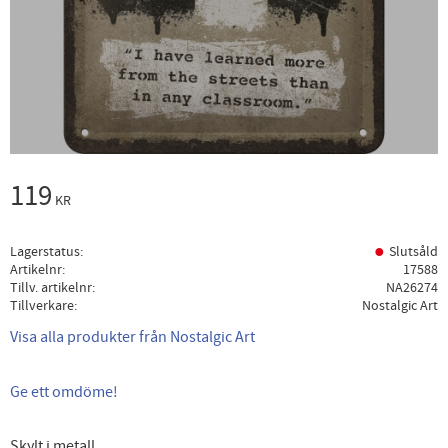
119
KR
Lagerstatus
Slutsåld
Artikelnr
17588
Tillv. artikelnr
NA26274
Tillverkare
Nostalgic Art
Visa alla produkter från Nostalgic Art
Ge ett omdöme!
Skylt i metall.