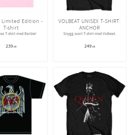
 Limited Edition -
VOLBEAT UNISEX T-SHIRT:
T-shirt
ANCHOR
sa T-shirt med Barbie!
Snygg svart T-shirt med Volbeat.
239
249
KR
KR