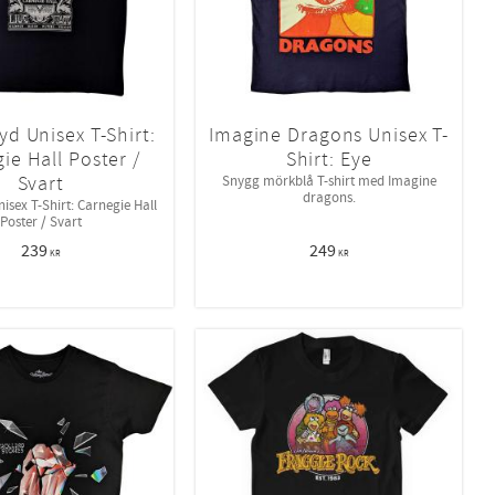
yd Unisex T-Shirt:
Imagine Dragons Unisex T-
ie Hall Poster /
Shirt: Eye
Svart
Snygg mörkblå T-shirt med Imagine
dragons.
nisex T-Shirt: Carnegie Hall
Poster / Svart
239
249
KR
KR