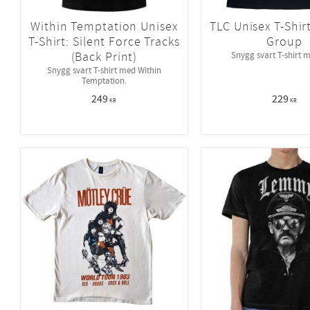
Within Temptation Unisex
TLC Unisex T-Shirt
T-Shirt: Silent Force Tracks
Group
(Back Print)
Snygg svart T-shirt 
Snygg svart T-shirt med Within
Temptation.
249
229
KR
KR