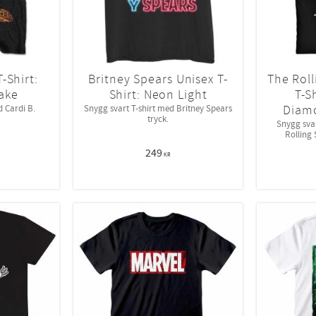
-Shirt:
Britney Spears Unisex T-
The Roll
ake
Shirt: Neon Light
T-S
Diamo
d Cardi B.
Snygg svart T-shirt med Britney Spears
tryck.
Snygg svar
Rolling
249
KR