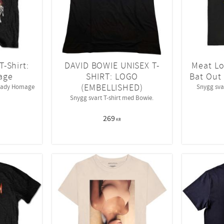
-Shirt:
DAVID BOWIE UNISEX T-
Meat Lo
age
SHIRT: LOGO
Bat Out 
(EMBELLISHED)
Shady Homage
Snygg svar
Snygg svart T-shirt med Bowie.
269
KR