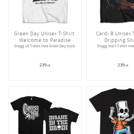
Green Day Unisex T-Shirt:
Cardi B Unisex T
Welcome to Paradise
Dripping Sn
Snygg vit T-shirt med Green Day tryck.
Snygg svart T-shirt me
239
239
KR
KR