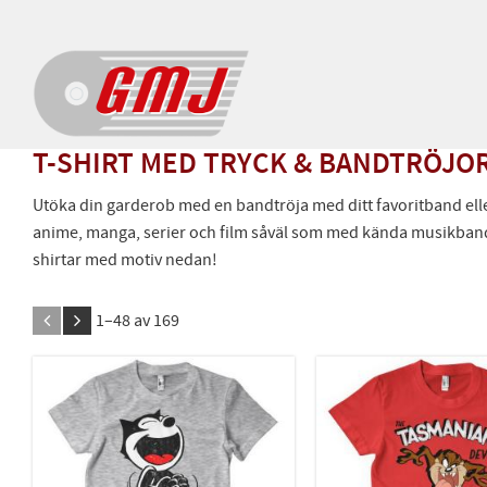
T-SHIRT MED TRYCK & BANDTRÖJO
Utöka din garderob med en bandtröja med ditt favoritband eller e
anime, manga, serier och film såväl som med kända musikband. 
shirtar med motiv nedan!
1–
48
av
169