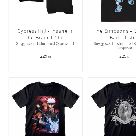
Cypress Hill - Insane In
The Simpsons – 
The Brain T-Shirt
Bart - t-shi
Snygg svart T-shirt med Cypress hill.
Snygg svart T-shirt med B
Simpsons.
229
229
KR
KR