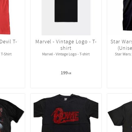
evil T-
Marvel - Vintage Logo - T-
Star War
shirt
(Unise
T-Shirt
Marvel - Vintage Logo - T-shirt
Star Wars:
199
KR