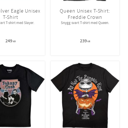
ilver Eagle Unisex
Queen Unisex T-Shirt:
T-Shirt
Freddie Crown
art T-shirt med Slayer.
Snygg svart T-shirt med Queen.
249
239
KR
KR