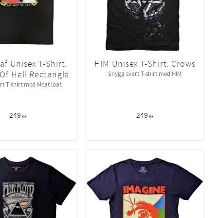
af Unisex T-Shirt:
HIM Unisex T-Shirt: Crows
Of Hell Rectangle
Snygg svart T-shirt med HIM
t T-shirt med Meat loaf.
249
249
KR
KR