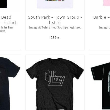
– Dead
South Park – Town Group -
Barbie –
- t-shirt
t-shirt
v från Tim
Snygg vit T-shirt med Southparkgänget!
Snygg ro
ride.
259
KR