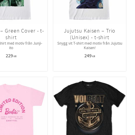
 – Green Cover - t-
Jujutsu Kaisen – Trio
shirt
(Unisex) - t-shirt
shirt med motiv från Junji-
Snygg vit T-shirt med motiv från Jujutsu
ito
Kaisen!
229
249
KR
KR