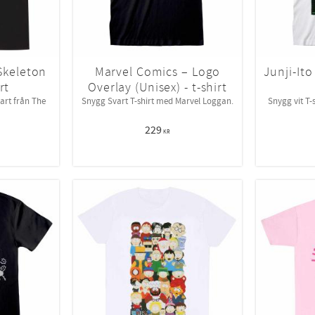
Skeleton
Marvel Comics – Logo
Junji-Ito
rt
Overlay (Unisex) - t-shirt
art från The
Snygg Svart T-shirt med Marvel Loggan.
Snygg vit T-
229
KR