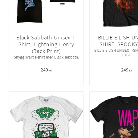
Black Sabbath Unisex T-
BILLIE EILISH UN
Shirt: Lightning Henry
SHIRT: SPOOK
(Back Print)
BILLIE EILISH UNISEX T-S
LOGO
Snygg svart T-shirt med Black sabbath.
249
249
KR
KR