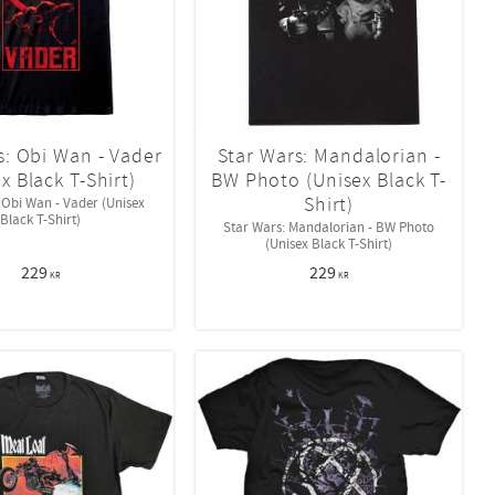
s: Obi Wan - Vader
Star Wars: Mandalorian -
x Black T-Shirt)
BW Photo (Unisex Black T-
Shirt)
 Obi Wan - Vader (Unisex
Black T-Shirt)
Star Wars: Mandalorian - BW Photo
(Unisex Black T-Shirt)
229
229
KR
KR