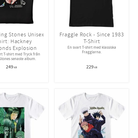
ing Stones Unisex
Fraggle Rock - Since 1983
hirt: Hackney
T-Shirt
nds Explosion
En svart T-shirt med klassiska
Fragglarna.
t T-shirt med Tryck från
 Stones senaste album.
249
229
KR
KR