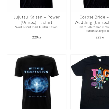
Jujutsu Kaisen – Power
Corpse Bride 
(Unisex) - t-shirt
Wedding (Unisex) 
Svart T-shirt med Jujutsu Kasien.
Svart T-shirt med moti
Burton's Corpse B
229
229
KR
KR