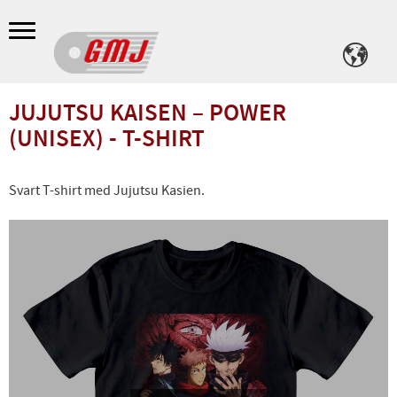
Meny
JUJUTSU KAISEN – POWER
(UNISEX) - T-SHIRT
Svart T-shirt med Jujutsu Kasien.