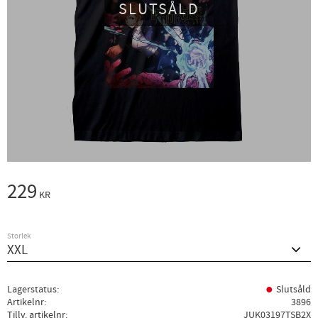
SLUTSÅLD
229
KR
Storlek
Lagerstatus
Slutsåld
Artikelnr
3896
Tillv. artikelnr
JUK03197TSB2X