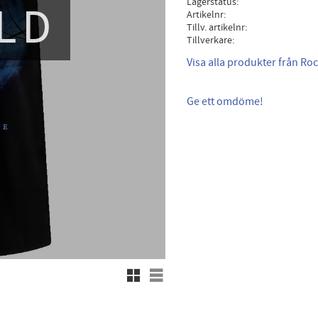
Lagerstatus
LD
Artikelnr
Tillv. artikelnr
Tillverkare
Visa alla produkter från Ro
Ge ett omdöme!
Rutnätsvy
Listvy