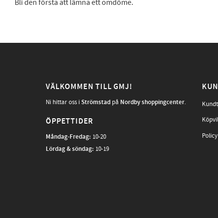
Bli den första att lämna ett omdöme.
VÄLKOMMEN TILL GMJ!
KUN
Ni hittar oss i
Strömstad
på
Nordby shoppingcenter
.
Kundt
Köpvi
ÖPPETTIDER
Policy
Måndag-Fredag
:
10-20
Lördag & söndag:
10-19