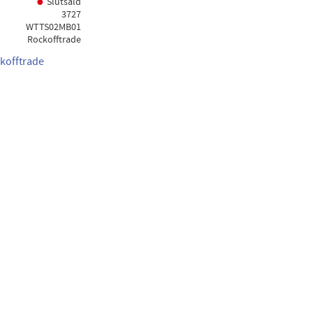
Slutsåld
3727
WTTS02MB01
Rockofftrade
ckofftrade