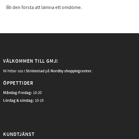
Bli den första att lämna ett omdöme.
VÄLKOMMEN TILL GMJ!
Ni hittar oss i
Strömstad
på
Nordby shoppingcenter
.
ÖPPETTIDER
Måndag-Fredag
:
10-20
Lördag & söndag:
10-19
KUNDTJÄNST