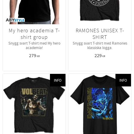
My hero academia T-
RAMONES UNISEX T-
shirt group
SHIRT
Snygg svart T-shirt med My hero
Snygg svart T-shirt med Ramones
academia!
klassiska logga.
279
229
KR
KR
INFO
INFO