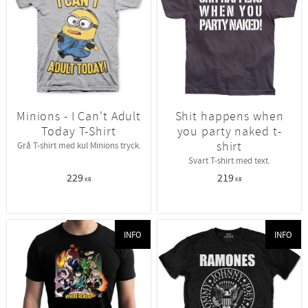
Minions - I Can't Adult
Shit happens when
Today T-Shirt
you party naked t-
shirt
Grå T-shirt med kul Minions tryck.
Svart T-shirt med text.
229
219
KR
KR
INFO
INFO