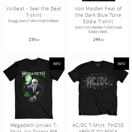
Volbeat - Seal the Deal
Iron Maiden Fear of
T-shirt
the Dark Blue Tone
Eddie T-shirt
Snygg svart T-shirt med Volbeat.
Svart Iron Maiden T-shirt med
Eddie i blått.
239
249
KR
KR
INFO
INFO
Megadeth Unisex T-
AC/DC T-Shirt: THOSE
Shirt: Vic Target RIP
ABOUT TO ROCK