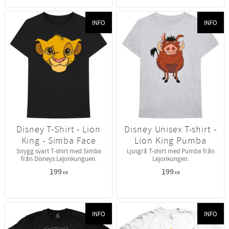
INFO
INFO
Disney T-Shirt - Lion
Disney Unisex T-shirt -
King - Simba Face
Lion King Pumba
Snygg svart T-shirt med Simba
Ljusgrå T-shirt med Pumba från
från Disneys Lejonkunguen.
Lejonkungen.
199
199
KR
KR
INFO
INFO