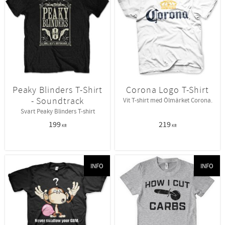
Peaky Blinders T-Shirt
Corona Logo T-Shirt
- Soundtrack
Vit T-shirt med Ölmärket Corona.
Svart Peaky Blinders T-shirt
199
219
KR
KR
INFO
INFO