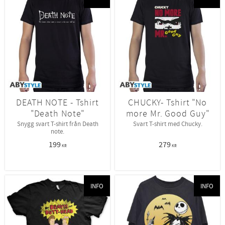
DEATH NOTE - Tshirt
CHUCKY- Tshirt "No
"Death Note"
more Mr. Good Guy"
Snygg svart T-shirt från Death
Svart T-shirt med Chucky.
note.
199
279
KR
KR
INFO
INFO