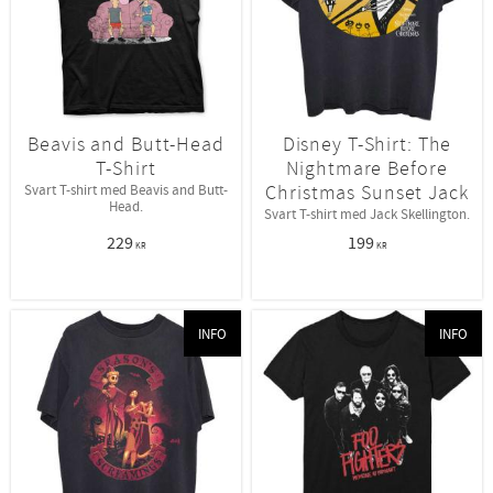
Beavis and Butt-Head
Disney T-Shirt: The
T-Shirt
Nightmare Before
Christmas Sunset Jack
Svart T-shirt med Beavis and Butt-
Head.
Svart T-shirt med Jack Skellington.
229
199
KR
KR
INFO
INFO