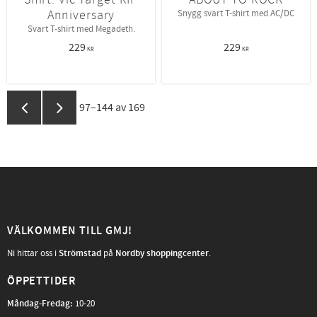
Anniversary
Snygg svart T-shirt med AC/DC
Svart T-shirt med Megadeth.
229
229
KR
KR
97–
144
av
169
VÄLKOMMEN TILL GMJ!
Ni hittar oss i
Strömstad
på
Nordby shoppingcenter
.
ÖPPETTIDER
Måndag-Fredag
:
10-20