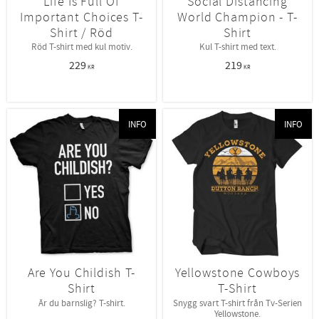
Life Is Full Of
Social Distancing
Important Choices T-
World Champion - T-
Shirt / Röd
Shirt
Röd T-shirt med kul motiv.
Kul T-shirt med text.
229
219
KR
KR
INFO
INFO
Are You Childish T-
Yellowstone Cowboys
Shirt
T-Shirt
Är du barnslig? T-shirt.
Snygg svart T-shirt från Tv-Serien
Yellowstone.