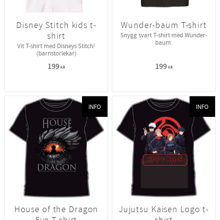
Disney Stitch kids t-
Wunder-baum T-shirt
shirt
Snygg svart T-shirt med Wunder-
baum.
Vit T-shirt med Disneys Stitch!
(barnstorlekar)
199
199
KR
KR
INFO
INFO
House of the Dragon
Jujutsu Kaisen Logo t-
Eye T-shirt
shirt