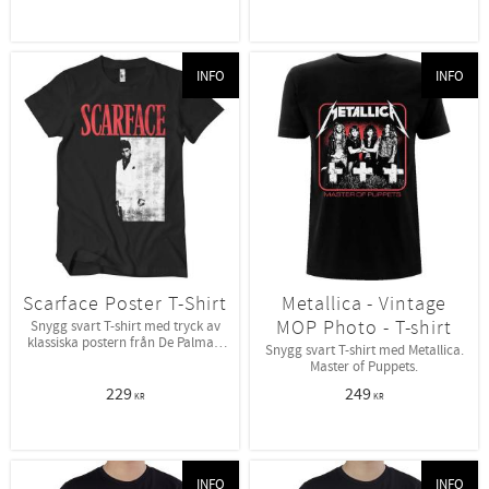
INFO
INFO
Scarface Poster T-Shirt
Metallica - Vintage
MOP Photo - T-shirt
Snygg svart T-shirt med tryck av
klassiska postern från De Palma's
Snygg svart T-shirt med Metallica.
Scarface.
Master of Puppets.
229
249
KR
KR
INFO
INFO