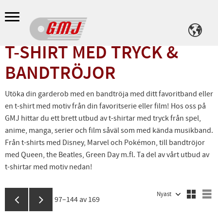
Meny
T-SHIRT MED TRYCK &
BANDTRÖJOR
Utöka din garderob med en bandtröja med ditt favoritband eller
en t-shirt med motiv från din favoritserie eller film! Hos oss på
GMJ hittar du ett brett utbud av t-shirtar med tryck från spel,
anime, manga, serier och film såväl som med kända musikband.
Från t-shirts med Disney, Marvel och Pokémon, till bandtröjor
med Queen, the Beatles, Green Day m.fl. Ta del av vårt utbud av
t-shirtar med motiv nedan!
Välj sortering
V
97–
144
av
169