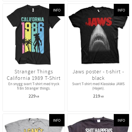
INFO
INFO
Stranger Things
Jaws poster - t-shirt -
California 1989 T-Shirt
black
En snygg svart T-shirt med tryck
Svart T-shirt med Klassiska JAWS
från Stranger things.
(Hajen).
229
219
KR
KR
INFO
INFO