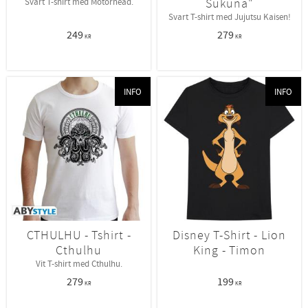
Sukuna"
Svart T-shirt med Motorhead.
Svart T-shirt med Jujutsu Kaisen!
249
279
KR
KR
INFO
INFO
CTHULHU - Tshirt -
Disney T-Shirt - Lion
Cthulhu
King - Timon
Vit T-shirt med Cthulhu.
279
199
KR
KR