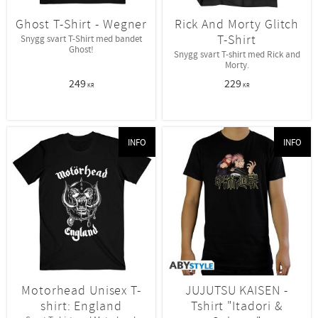
Ghost T-Shirt - Wegner
Rick And Morty Glitch
T-Shirt
Snygg svart T-Shirt med bandet
Ghost!
Snygg svart T-shirt med Rick and
Morty.
249
229
KR
KR
INFO
INFO
Motorhead Unisex T-
JUJUTSU KAISEN -
shirt: England
Tshirt "Itadori &