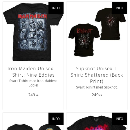
INFO
INFO
Iron Maiden Unisex T-
Slipknot Unisex T-
Shirt: Nine Eddies
Shirt: Shattered (Back
Print)
Svart T-shirt med Iron Maidens
Eddie!
Svart T-shirt med Slipknot.
249
249
KR
KR
INFO
INFO