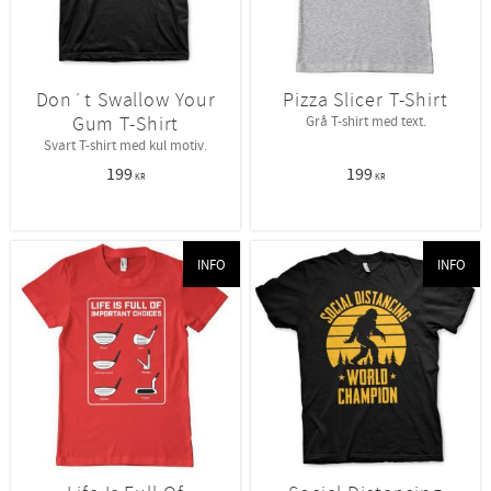
Don´t Swallow Your
Pizza Slicer T-Shirt
Gum T-Shirt
Grå T-shirt med text.
Svart T-shirt med kul motiv.
199
199
KR
KR
INFO
INFO