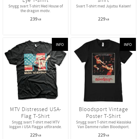
Snygg svart T-shirt Med House of
Svart T-shirt med Jujutsu Kaisen!
the dragon motiv.
239
229
KR
KR
INFO
INFO
MTV Distressed USA-
Bloodsport Vintage
Flag T-Shirt
Poster T-Shirt
Snygg svart T-shirt med MTV
Snygg svart T-shirt med klassiska
loggan i USA Flagga utförande.
Van Damme rullen Bloodsport.
229
229
KR
KR