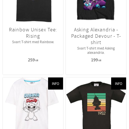
Rainbow Unisex Tee:
Asking Alexandria -
Rising
Packaged Devour - T-
shirt
Svart T-shirt med Rainbow.
Svart T-shirt med Asking
alexandria.
259
199
KR
KR
INFO
INFO