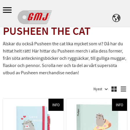
Meny
PUSHEEN THE CAT
Älskar du också Pusheen the cat lika mycket som vi? Då har du
hittat helt rätt! Här hittar du Pusheen merch i alla dess former,
från söta anteckningsböcker och ryggsäckar, till gulliga muggar,
flaskor och pennor. Scrolla ner och ta del av vårt supersöta
utbud av Pusheen merchandise nedan!
Välj sortering
V
INFO
INFO