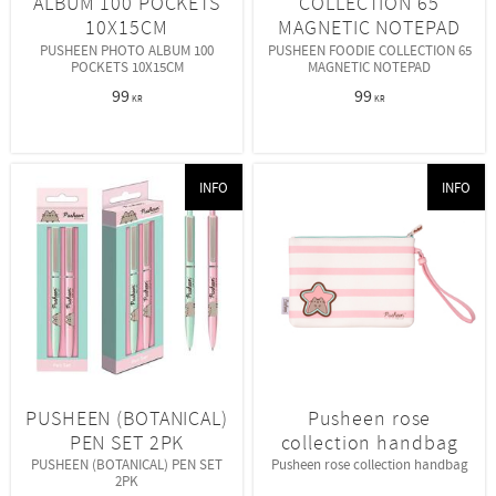
ALBUM 100 POCKETS
COLLECTION 65
10X15CM
MAGNETIC NOTEPAD
PUSHEEN PHOTO ALBUM 100
PUSHEEN FOODIE COLLECTION 65
POCKETS 10X15CM
MAGNETIC NOTEPAD
99
99
KR
KR
INFO
INFO
PUSHEEN (BOTANICAL)
Pusheen rose
PEN SET 2PK
collection handbag
PUSHEEN (BOTANICAL) PEN SET
Pusheen rose collection handbag
2PK