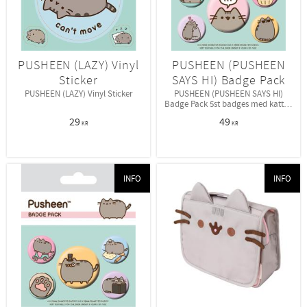
PUSHEEN (LAZY) Vinyl
PUSHEEN (PUSHEEN
Sticker
SAYS HI) Badge Pack
PUSHEEN (LAZY) Vinyl Sticker
PUSHEEN (PUSHEEN SAYS HI)
Badge Pack 5st badges med katten
Pusheen!
29
49
KR
KR
INFO
INFO