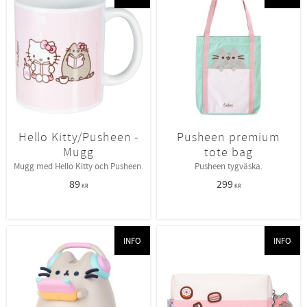
Hello Kitty/Pusheen -
Pusheen premium
Mugg
tote bag
Mugg med Hello Kitty och Pusheen.
Pusheen tygväska.
89
299
KR
KR
INFO
INFO