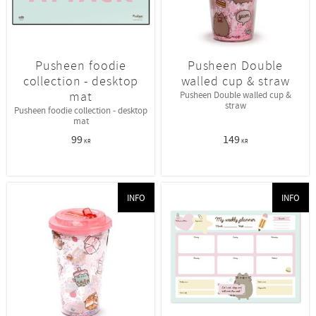
Pusheen foodie
Pusheen Double
collection - desktop
walled cup & straw
mat
Pusheen Double walled cup &
straw
Pusheen foodie collection - desktop
mat
99
149
KR
KR
INFO
INFO