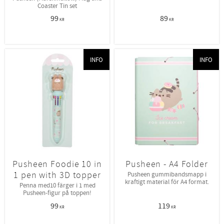
återförslutningsbart fodral
Coaster Tin set
99
89
KR
KR
INFO
INFO
Pusheen Foodie 10 in
Pusheen - A4 Folder
1 pen with 3D topper
Pusheen gummibandsmapp i
kraftigt material för A4 format.
Penna med10 färger i 1 med
Pusheen-figur på toppen!
99
119
KR
KR