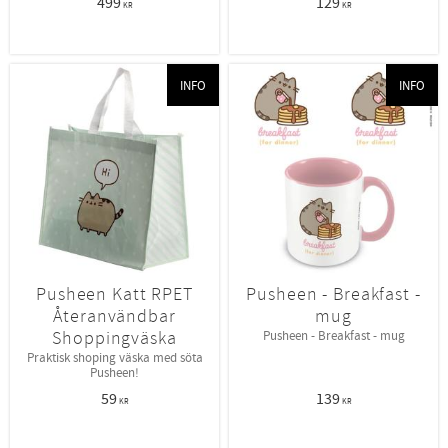
499
129
KR
KR
INFO
INFO
Pusheen Katt RPET
Pusheen - Breakfast -
Återanvändbar
mug
Shoppingväska
Pusheen - Breakfast - mug
Praktisk shoping väska med söta
Pusheen!
59
139
KR
KR