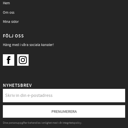
Hem
Om oss
Mina sidor
FÖLJ OSS
Häng med i våra sociala kanaler!
NYHETSBREV
PRENUMERERA
Dina personuppgifter behandlas i enlighet med vår
integritetspolicy
.