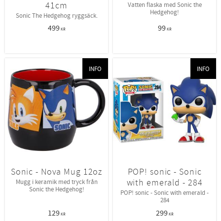
41cm
Vatten flaska med Sonic the
Hedgehog!
Sonic The Hedgehog ryggsäck.
499
99
KR
KR
INFO
INFO
Sonic - Nova Mug 12oz
POP! sonic - Sonic
with emerald - 284
Mugg i keramik med tryck från
Sonic the Hedgehog!
POP! sonic - Sonic with emerald -
284
129
299
KR
KR