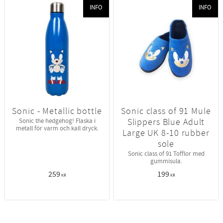
INFO
INFO
Sonic - Metallic bottle
Sonic class of 91 Mule
Slippers Blue Adult
Sonic the hedgehog! Flaska i
metall för varm och kall dryck.
Large UK 8-10 rubber
sole
Sonic class of 91 Tofflor med
gummisula.
259
199
KR
KR