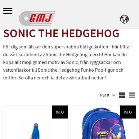
Meny
SONIC THE HEDGEHOG
För dig som älskar den supersnabba blå igelkotten - här hittar
du vårt sortiment av Sonic the Hedgehog merch! Här kan du
köpa allt möjligt med motiv av Sonic, från ryggsäckar och
vattenflaskor till Sonic the Hedgehog Funko Pop-figur och
tofflor. Scrolla ner och ta del av vårt utbud nedan!
Välj sortering
V
INFO
INFO