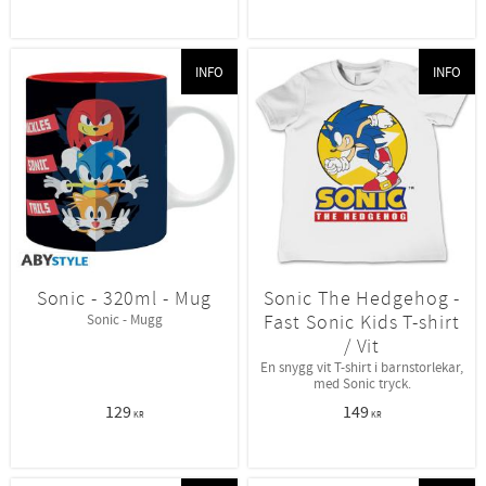
INFO
INFO
Sonic - 320ml - Mug
Sonic The Hedgehog -
Fast Sonic Kids T-shirt
Sonic - Mugg
/ Vit
En snygg vit T-shirt i barnstorlekar,
med Sonic tryck.
129
149
KR
KR