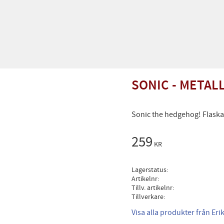
SONIC - METAL
Sonic the hedgehog! Flaska i
259
KR
Lagerstatus
Artikelnr
Tillv. artikelnr
Tillverkare
Visa alla produkter från Er