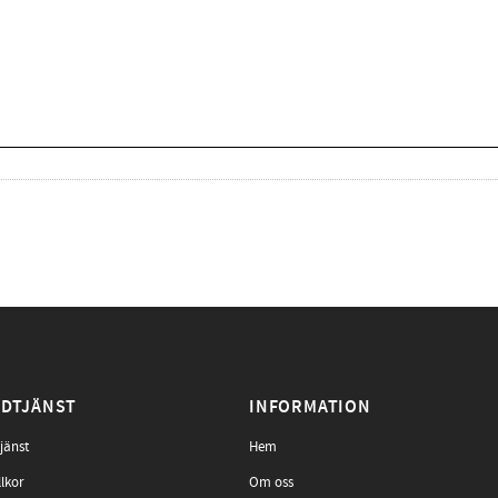
DTJÄNST
INFORMATION
jänst
Hem
llkor
Om oss