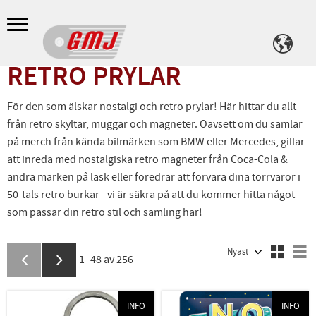
Meny
RETRO PRYLAR
För den som älskar nostalgi och retro prylar! Här hittar du allt
från retro skyltar, muggar och magneter. Oavsett om du samlar
på merch från kända bilmärken som BMW eller Mercedes, gillar
att inreda med nostalgiska retro magneter från Coca-Cola &
andra märken på läsk eller föredrar att förvara dina torrvaror i
50-tals retro burkar - vi är säkra på att du kommer hitta något
som passar din retro stil och samling här!
Välj sortering
V
1–
48
av
256
INFO
INFO