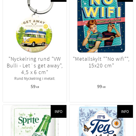
"Nyckelring rund "VW
"Metallskylt ""No wifi"",
Bulli - Let´s get away",
15x20 cm"
4,5 x 6 cm"
Rund Nyckelring i metall.
59
99
KR
KR
INFO
INFO