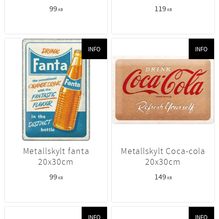
99
119
KR
KR
INFO
INFO
Metallskylt fanta
Metallskylt Coca-cola
20x30cm
20x30cm
99
149
KR
KR
INFO
INFO