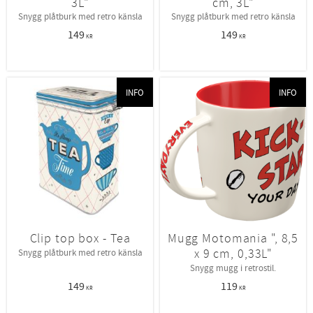
3L"
cm, 3L"
Snygg plåtburk med retro känsla
Snygg plåtburk med retro känsla
149
149
KR
KR
INFO
INFO
Clip top box - Tea
Mugg Motomania ", 8,5
x 9 cm, 0,33L"
Snygg plåtburk med retro känsla
Snygg mugg i retrostil.
149
119
KR
KR