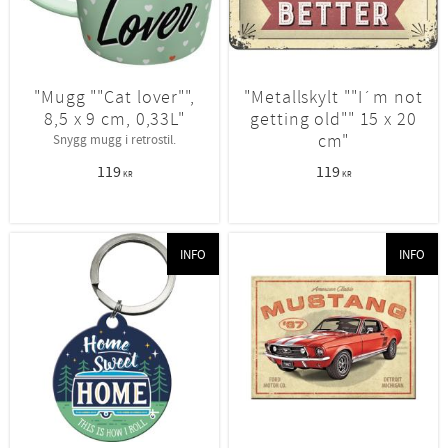
"Mugg ""Cat lover"",
"Metallskylt ""I´m not
8,5 x 9 cm, 0,33L"
getting old"" 15 x 20
cm"
Snygg mugg i retrostil.
119
119
KR
KR
INFO
INFO