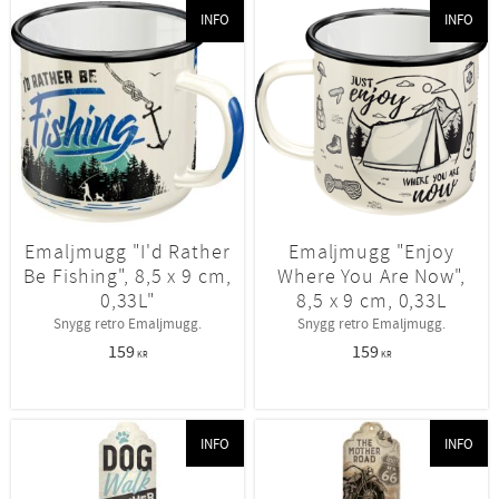
INFO
INFO
Emaljmugg "I'd Rather
Emaljmugg "Enjoy
Be Fishing", 8,5 x 9 cm,
Where You Are Now",
0,33L"
8,5 x 9 cm, 0,33L
Snygg retro Emaljmugg.
Snygg retro Emaljmugg.
159
159
KR
KR
INFO
INFO