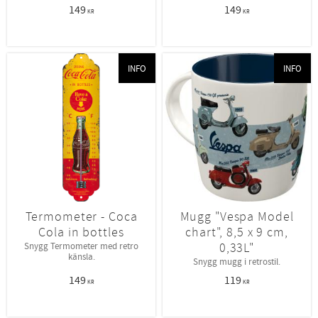
149
149
KR
KR
INFO
INFO
Termometer - Coca
Mugg "Vespa Model
Cola in bottles
chart", 8,5 x 9 cm,
0,33L"
Snygg Termometer med retro
känsla.
Snygg mugg i retrostil.
149
119
KR
KR