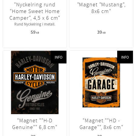
"Nyckelring rund
"Magnet "Mustang",
"Home Sweet Home
8x6 cm"
Camper", 4,5 x 6 cm"
Rund Nyckelring i metall.
59
39
KR
KR
INFO
INFO
"Magnet ""H-D
"Magnet ""HD -
Genuine"" 6,8 cm"
Garage"", 8x6 cm"