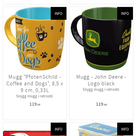
INFO
INFO
Mugg "PfotenSchild -
Mugg - John Deere -
Coffee and Dogs", 8,5 x
Logo black
9 cm, 0,33L
Snygg mugg i retrostil.
Snygg mugg i retrostil.
119
119
KR
KR
INFO
INFO