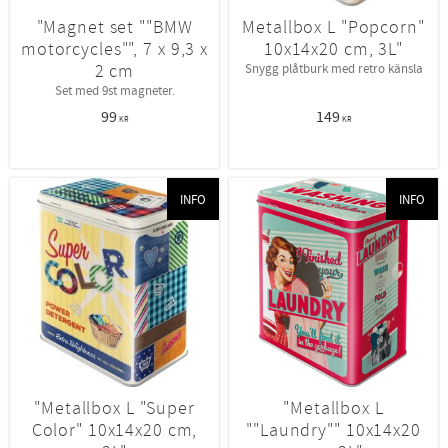
"Magnet set ""BMW
Metallbox L "Popcorn"
motorcycles"", 7 x 9,3 x
10x14x20 cm, 3L"
2 cm
Snygg plåtburk med retro känsla
Set med 9st magneter.
99
149
KR
KR
INFO
INFO
"Metallbox L "Super
"Metallbox L
Color" 10x14x20 cm,
""Laundry"" 10x14x20