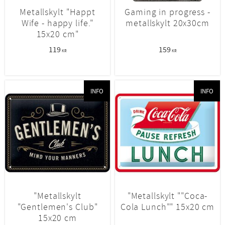
Metallskylt "Happt
Gaming in progress -
Wife - happy life."
metallskylt 20x30cm
15x20 cm"
119
159
KR
KR
INFO
INFO
"Metallskylt
"Metallskylt ""Coca-
"Gentlemen's Club"
Cola Lunch"" 15x20 cm
15x20 cm