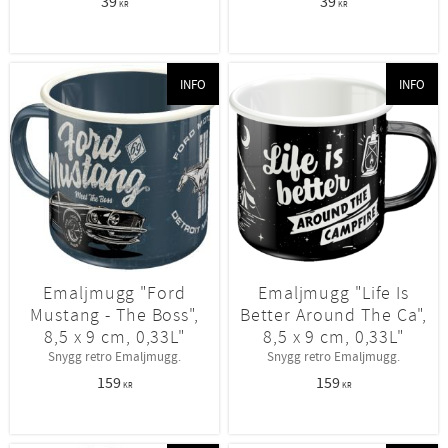
39
39
KR
KR
INFO
INFO
Emaljmugg "Ford
Emaljmugg "Life Is
Mustang - The Boss",
Better Around The Ca",
8,5 x 9 cm, 0,33L"
8,5 x 9 cm, 0,33L"
Snygg retro Emaljmugg.
Snygg retro Emaljmugg.
159
159
KR
KR