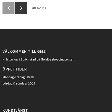
1–
48
av
256
VÄLKOMMEN TILL GMJ!
Ni hittar oss i
Strömstad
på
Nordby shoppingcenter
.
ÖPPETTIDER
Måndag-Fredag
:
10-20
Lördag & söndag:
10-19
KUNDTJÄNST