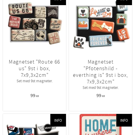
Magnetset "Route 66
Magnetset
us" 9st i box,
"Pfotenshild -
7x9,3x2cm"
everthing is" 9st i box,
7x9,3x2cm"
Set med 9st magneter.
Set med 9st magneter.
99
99
KR
KR
INFO
INFO