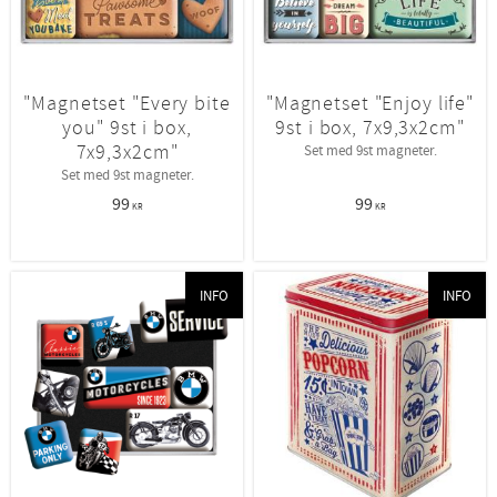
"Magnetset "Every bite
"Magnetset "Enjoy life"
you" 9st i box,
9st i box, 7x9,3x2cm"
7x9,3x2cm"
Set med 9st magneter.
Set med 9st magneter.
99
99
KR
KR
INFO
INFO