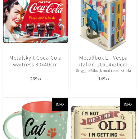
Metalskylt Coca Cola
Metallbox L - Vespa
waitress 30x40cm
italian 10x14x20cm
Snygg plåtburk med retro känsla
269
149
KR
KR
INFO
INFO