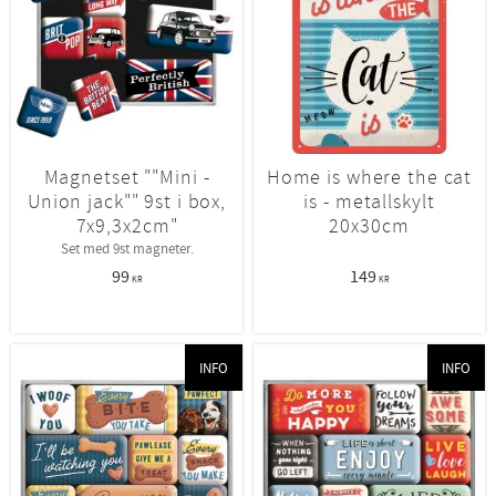
Magnetset ""Mini -
Home is where the cat
Union jack"" 9st i box,
is - metallskylt
7x9,3x2cm"
20x30cm
Set med 9st magneter.
99
149
KR
KR
INFO
INFO