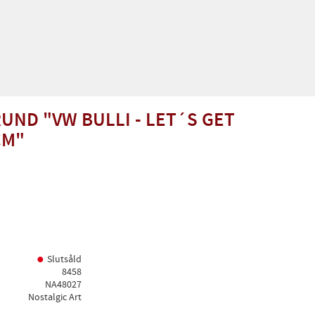
UND "VW BULLI - LET´S GET
CM"
Slutsåld
8458
NA48027
Nostalgic Art