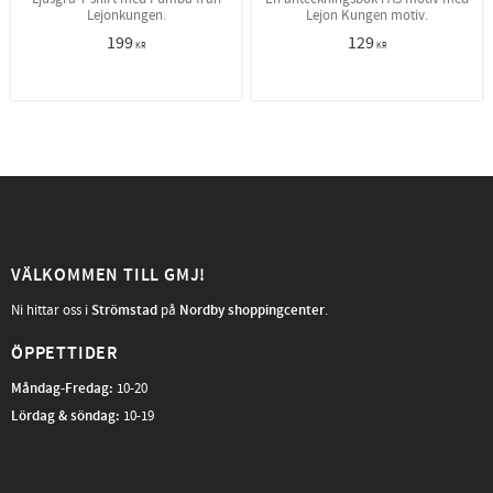
Lejonkungen.
Lejon Kungen motiv.
199
129
KR
KR
VÄLKOMMEN TILL GMJ!
Ni hittar oss i
Strömstad
på
Nordby shoppingcenter
.
ÖPPETTIDER
Måndag-Fredag
:
10-20
Lördag & söndag:
10-19