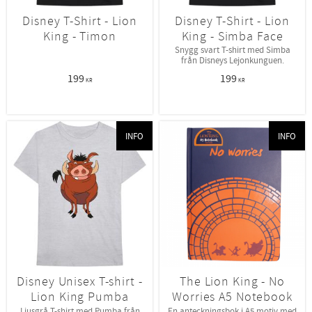
Disney T-Shirt - Lion
Disney T-Shirt - Lion
King - Timon
King - Simba Face
Snygg svart T-shirt med Simba
från Disneys Lejonkunguen.
199
199
KR
KR
INFO
INFO
Disney Unisex T-shirt -
The Lion King - No
Lion King Pumba
Worries A5 Notebook
Ljusgrå T-shirt med Pumba från
En anteckningsbok i A5 motiv med