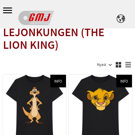
Meny
LEJONKUNGEN (THE
LION KING)
Välj sortering
V
INFO
INFO