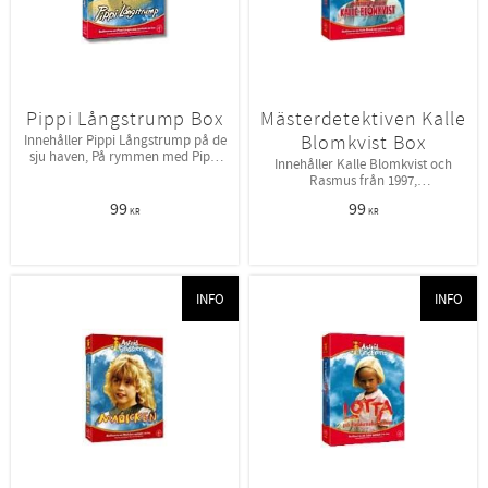
Pippi Långstrump Box
Mästerdetektiven Kalle
Blomkvist Box
Innehåller Pippi Långstrump på de
sju haven, På rymmen med Pippi
Innehåller Kalle Blomkvist och
Långstrump.
Rasmus från 1997,
Mästerdetektiven lever farligt från
99
99
1996.
KR
KR
INFO
INFO