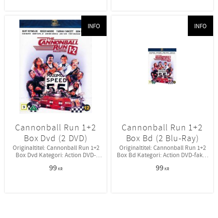
INFO
INFO
Cannonball Run 1+2
Cannonball Run 1+2
Box Dvd (2 DVD)
Box Bd (2 Blu-Ray)
Originaltitel: Cannonball Run 1+2
Originaltitel: Cannonball Run 1+2
Box Dvd Kategori: Action DVD-
Box Bd Kategori: Action DVD-fakta
fakta Bildformat: 16:9 i 1:2.35
Bildformat: 16:9 i 1:2.35
99
99
Ljudformat: Dolby Digital 5.1
Ljudformat: Dolby Digital 5.1
KR
KR