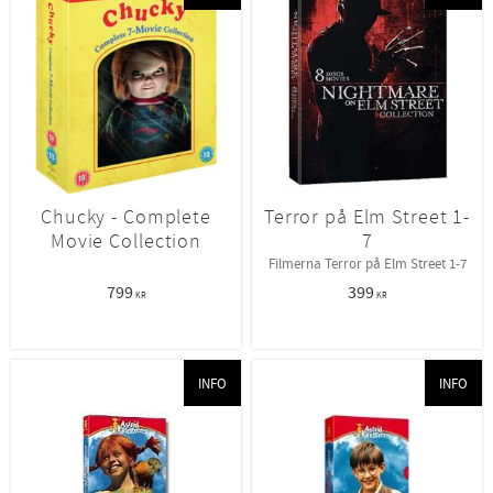
Chucky - Complete
Terror på Elm Street 1-
Movie Collection
7
Filmerna Terror på Elm Street 1-7
799
399
KR
KR
INFO
INFO