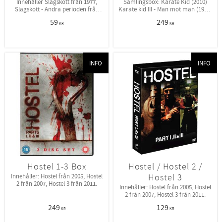
Innehåller Slagskott från 1977,
Samlingsbox: Karate Kid (2010)
Slagskott - Andra perioden från
Karate kid III - Man mot man (1989)
2002.
Karate kid II - Mästarprovet (1986)
59
249
Karate Kid - Sanningens
KR
KR
ögonblick(1984)
INFO
INFO
Hostel 1-3 Box
Hostel / Hostel 2 /
Hostel 3
Innehåller: Hostel från 2005, Hostel
2 från 2007, Hostel 3 från 2011.
Innehåller: Hostel från 2005, Hostel
2 från 2007, Hostel 3 från 2011.
249
129
KR
KR