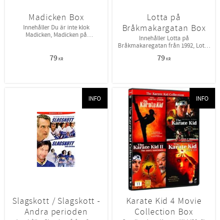
Madicken Box
Lotta på
Bråkmakargatan Box
Innehåller Du är inte klok
Madicken, Madicken på
Innehåller Lotta på
Junibacken.
Bråkmakaregatan från 1992, Lotta
flyttar hemifrån från 1993.
79
79
KR
KR
INFO
INFO
Slagskott / Slagskott -
Karate Kid 4 Movie
Andra perioden
Collection Box