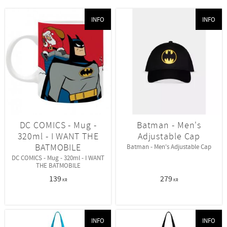
INFO
INFO
DC COMICS - Mug -
Batman - Men's
320ml - I WANT THE
Adjustable Cap
BATMOBILE
Batman - Men's Adjustable Cap
DC COMICS - Mug - 320ml - I WANT
THE BATMOBILE
139
279
KR
KR
INFO
INFO