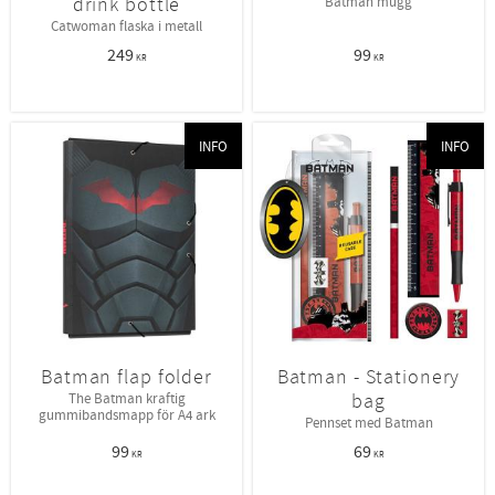
drink bottle
Batman mugg
Catwoman flaska i metall
249
99
KR
KR
INFO
INFO
Batman flap folder
Batman - Stationery
bag
The Batman kraftig
gummibandsmapp för A4 ark
Pennset med Batman
99
69
KR
KR