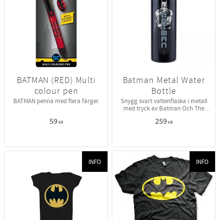
BATMAN (RED) Multi
Batman Metal Water
colour pen
Bottle
BATMAN penna med flera färger.
Snygg svart vattenflaska i metall
med tryck av Batman Och The
Joker
59
259
KR
KR
INFO
INFO