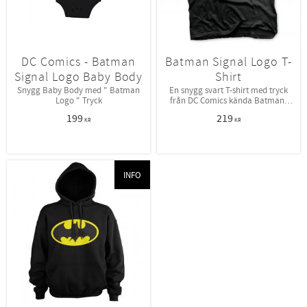
DC Comics - Batman
Batman Signal Logo T-
Signal Logo Baby Body
Shirt
Snygg Baby Body med " Batman
En snygg svart T-shirt med tryck
Logo " Tryck
från DC Comics kända Batman!
Trycket är Batmans logga!
199
219
KR
KR
INFO