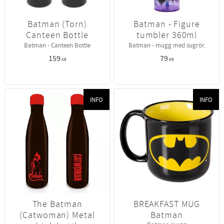
Batman (Torn)
Batman - Figure
Canteen Bottle
tumbler 360ml
Batman - Canteen Bottle
Batman - mugg med sugrör.
159
79
KR
KR
INFO
INFO
The Batman
BREAKFAST MUG
(Catwoman) Metal
Batman