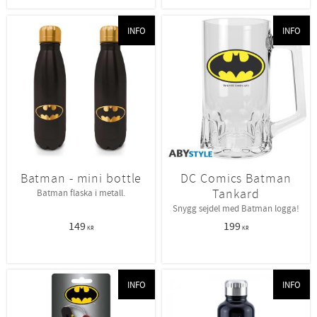
INFO
INFO
Batman - mini bottle
DC Comics Batman
Tankard
Batman flaska i metall.
Snygg sejdel med Batman logga!
149
199
KR
KR
INFO
INFO