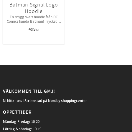
Batman Signal Logo
Hoodie
En snygg svart hoodie från DC
Comics kända Batman! Trycket är
hans logga!
499
KR
VÄLKOMMEN TILL GMJ!
Ni hittar oss i
Strömstad
på
Nordby shoppingcenter
.
ÖPPETTIDER
Måndag-Fredag
:
10-20
Lördag & söndag:
10-19