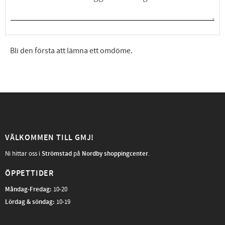
Bli den första att lämna ett omdöme.
VÄLKOMMEN TILL GMJ!
Ni hittar oss i
Strömstad
på
Nordby shoppingcenter
.
ÖPPETTIDER
Måndag-Fredag
:
10-20
Lördag & söndag:
10-19