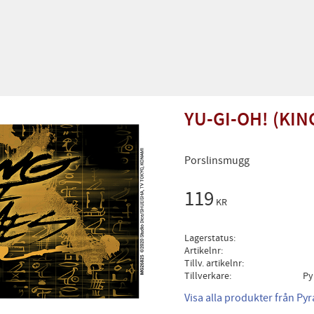
YU-GI-OH! (KI
Porslinsmugg
119
KR
Lagerstatus
Artikelnr
Tillv. artikelnr
Tillverkare
Py
Visa alla produkter från Py