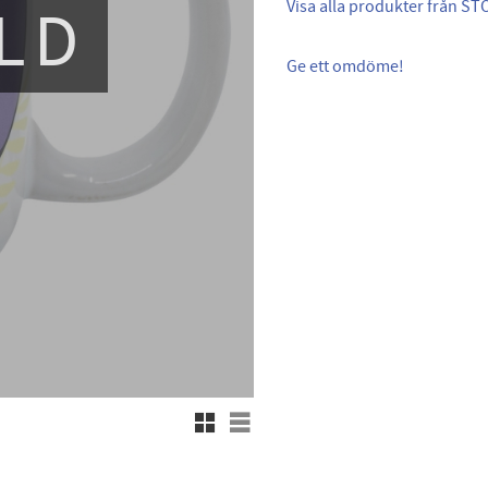
LD
Visa alla produkter från ST
Ge ett omdöme!
Rutnätsvy
Listvy