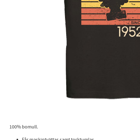
100% bomull.
Får maskintvättas samt torktumlas.