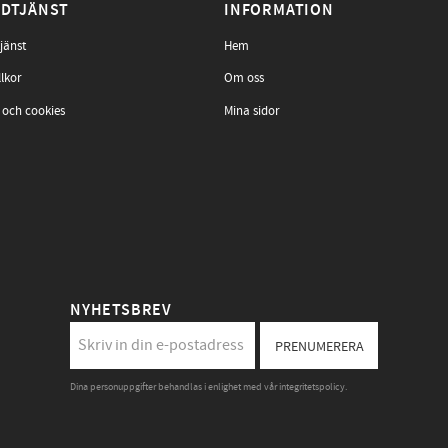
DTJÄNST
INFORMATION
jänst
Hem
llkor
Om oss
 och cookies
Mina sidor
NYHETSBREV
PRENUMERERA
Dina personuppgifter behandlas i enlighet med vår
integritetspolicy
.