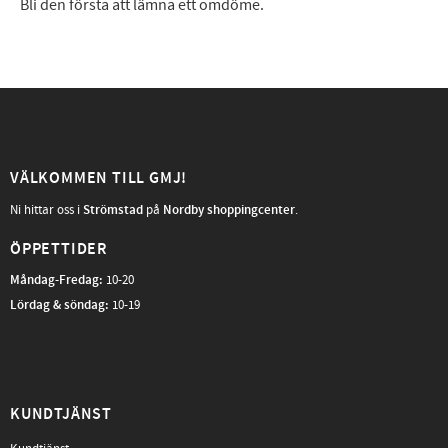
Bli den första att lämna ett omdöme.
VÄLKOMMEN TILL GMJ!
Ni hittar oss i
Strömstad
på
Nordby shoppingcenter
.
ÖPPETTIDER
Måndag-Fredag
:
10-20
Lördag & söndag:
10-19
KUNDTJÄNST