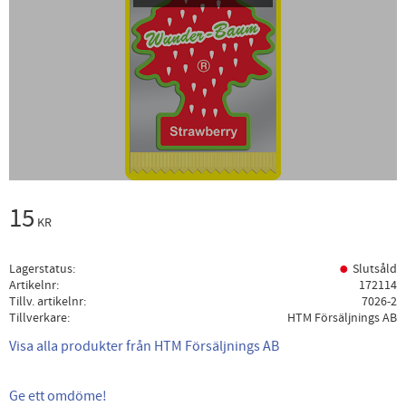
15
KR
Lagerstatus
Slutsåld
Artikelnr
172114
Tillv. artikelnr
7026-2
Tillverkare
HTM Försäljnings AB
Visa alla produkter från HTM Försäljnings AB
Ge ett omdöme!