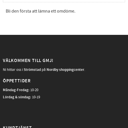
Bli den första att lämna ett omdöme.
VÄLKOMMEN TILL GMJ!
Ni hittar oss i
Strömstad
på
Nordby shoppingcenter
.
ÖPPETTIDER
Måndag-Fredag
:
10-20
Lördag & söndag:
10-19