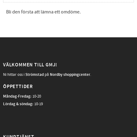
Bli den första att lämna ett omdöme.
VÄLKOMMEN TILL GMJ!
Ni hittar oss i
Strömstad
på
Nordby shoppingcenter
.
ÖPPETTIDER
Måndag-Fredag
:
10-20
Lördag & söndag:
10-19