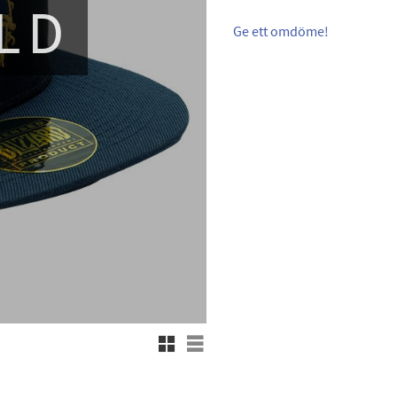
LD
Ge ett omdöme!
Rutnätsvy
Listvy