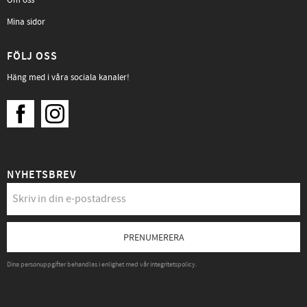
Mina sidor
FÖLJ OSS
Häng med i våra sociala kanaler!
NYHETSBREV
PRENUMERERA
Dina personuppgifter behandlas i enlighet med vår
integritetspolicy
.