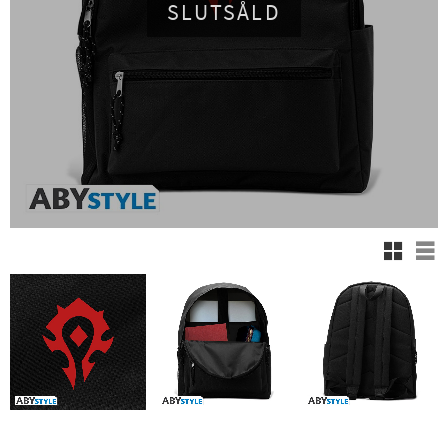
SLUTSÅLD
Rutnäts
Lis