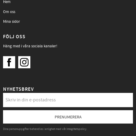
Hem
Om oss
Mina sidor
FÖLJ OSS
Häng med i våra sociala kanaler!
NYHETSBREV
PRENUMERERA
Dina personuppgifter behandlas i enlighet med vår
integritetspolicy
.