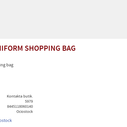
IFORM SHOPPING BAG
ing bag
Kontakta butik.
5979
8445118060140
Ociostock
iostock