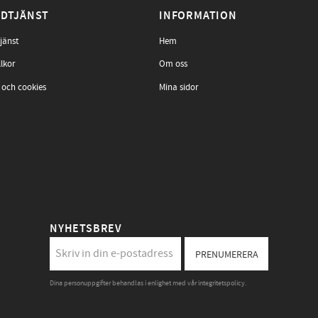
DTJÄNST
INFORMATION
jänst
Hem
llkor
Om oss
 och cookies
Mina sidor
NYHETSBREV
PRENUMERERA
Dina personuppgifter behandlas i enlighet med vår
integritetspolicy
.