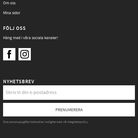
Om oss
Mina sidor
FÖLJ OSS
Häng med i våra sociala kanaler!
NYHETSBREV
PRENUMERERA
Dina personuppgifter behandlas i enlighet med vår
integritetspolicy
.