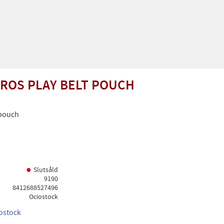
ROS PLAY BELT POUCH
 pouch
Slutsåld
9190
8412688527496
Ociostock
iostock