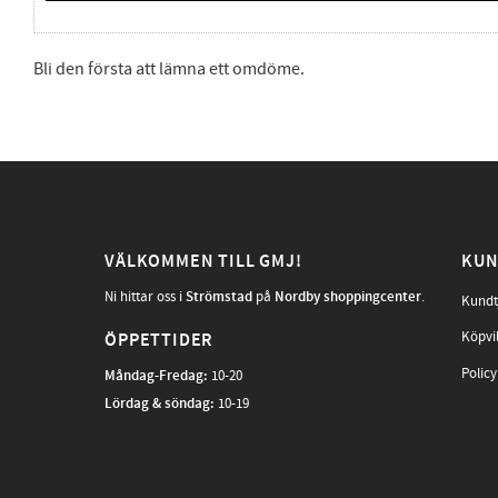
Bli den första att lämna ett omdöme.
VÄLKOMMEN TILL GMJ!
KUN
Ni hittar oss i
Strömstad
på
Nordby shoppingcenter
.
Kundt
Köpvi
ÖPPETTIDER
Policy
Måndag-Fredag
:
10-20
Lördag & söndag:
10-19