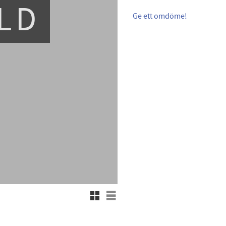
LD
Ge ett omdöme!
Rutnätsvy
Listvy