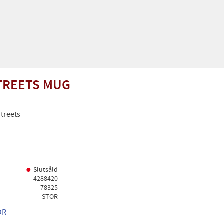
TREETS MUG
treets
Slutsåld
4288420
78325
STOR
OR