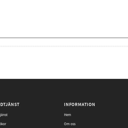
DTJÄNST
INFORMATION
jänst
Hem
llkor
Om oss