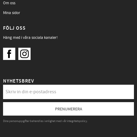
Om oss
Mina sidor
FÖLJ OSS
Häng med i våra sociala kanaler!
NYHETSBREV
PRENUMERERA
Dina personuppgifter behandlas i enlighet med vår
integritetspolicy
.