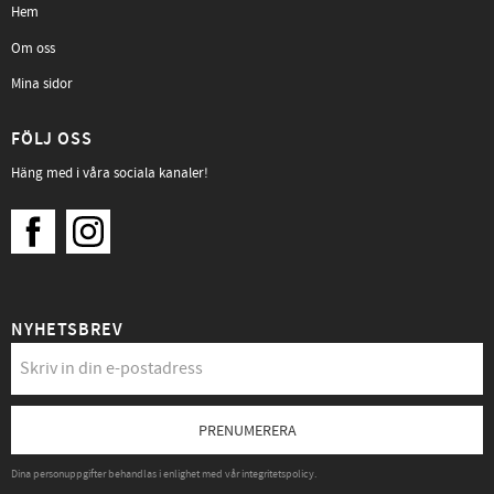
Hem
Om oss
Mina sidor
FÖLJ OSS
Häng med i våra sociala kanaler!
NYHETSBREV
PRENUMERERA
Dina personuppgifter behandlas i enlighet med vår
integritetspolicy
.