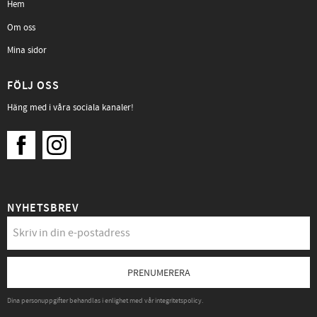
Hem
Om oss
Mina sidor
FÖLJ OSS
Häng med i våra sociala kanaler!
NYHETSBREV
PRENUMERERA
Dina personuppgifter behandlas i enlighet med vår
integritetspolicy
.