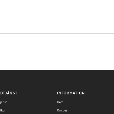
DTJÄNST
INFORMATION
jänst
Hem
llkor
Om oss