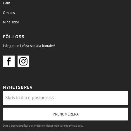
Hem
Om oss
Mina sidor
FÖLJ OSS
Häng med i våra sociala kanaler!
NYHETSBREV
PRENUMERERA
Dina personuppgifter behandlas i enlighet med vår
integritetspolicy
.