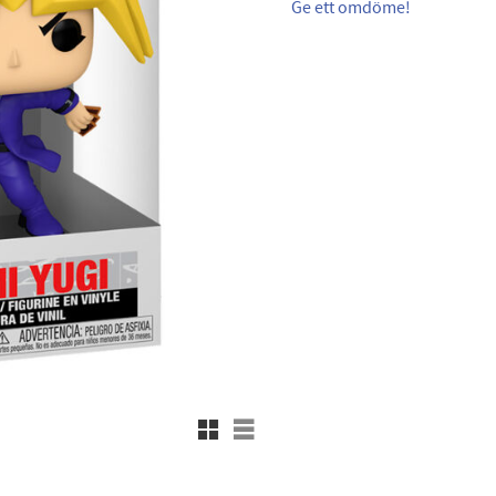
Ge ett omdöme!
Rutnätsvy
Listvy