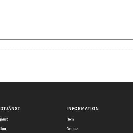
DTJÄNST
INFORMATION
jänst
Hem
llkor
Om oss