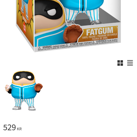
Rutnäts
Lis
529
KR