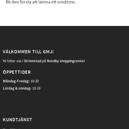
Bli den första att lämna ett omdöme.
VÄLKOMMEN TILL GMJ!
Ni hittar oss i
Strömstad
på
Nordby shoppingcenter
.
ÖPPETTIDER
Måndag-Fredag
:
10-20
Lördag & söndag:
10-19
KUNDTJÄNST