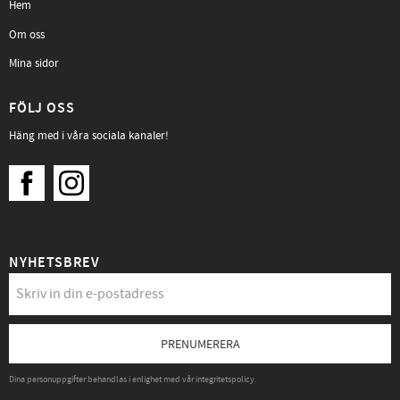
Hem
Om oss
Mina sidor
FÖLJ OSS
Häng med i våra sociala kanaler!
NYHETSBREV
PRENUMERERA
Dina personuppgifter behandlas i enlighet med vår
integritetspolicy
.