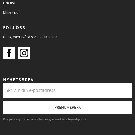
Om oss
Mina sidor
FÖLJ OSS
Häng med i våra sociala kanaler!
NYHETSBREV
PRENUMERERA
Dina personuppgifter behandlas i enlighet med vår
integritetspolicy
.