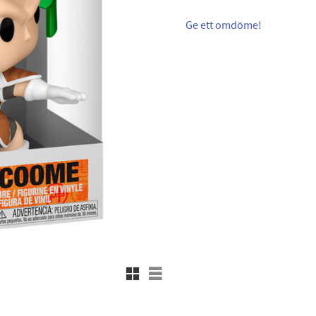
Ge ett omdöme!
Rutnätsvy
Listvy