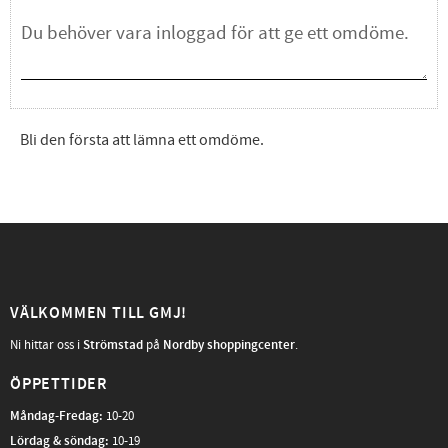
Bli den första att lämna ett omdöme.
VÄLKOMMEN TILL GMJ!
Ni hittar oss i
Strömstad
på
Nordby shoppingcenter
.
ÖPPETTIDER
Måndag-Fredag
:
10-20
Lördag & söndag:
10-19