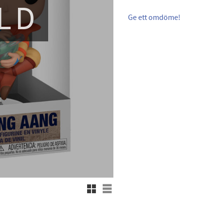
LD
Ge ett omdöme!
Rutnätsvy
Listvy