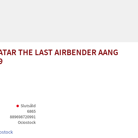
ATAR THE LAST AIRBENDER AANG
9
Slutsåld
6865
889698720991
Ociostock
iostock