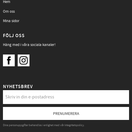
Hem
Om oss
Mina sidor
FÖLJ OSS
Häng med i våra sociala kanaler!
NYHETSBREV
PRENUMERERA
Dina personuppgifter behandlas i enlighet med vår
integritetspolicy
.