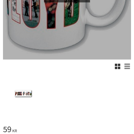
Rutnäts
Lis
59
KR